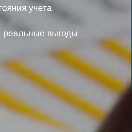
тояния учета
- реальные выгоды